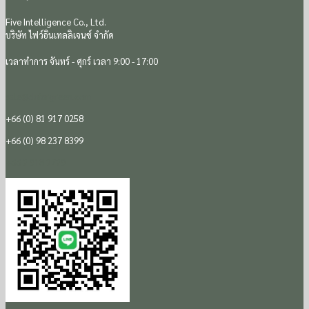
Five Intelligence Co., Ltd.
บริษัท ไฟว์อินเทลลิเจนซ์ จำกัด
เวลาทำการ จันทร์ - ศุกร์ เวลา 9:00 - 17:00
sale@doforgreen.com
+66 (0) 81 917 0258
+66 (0) 98 237 8399
+66 2 918 2729